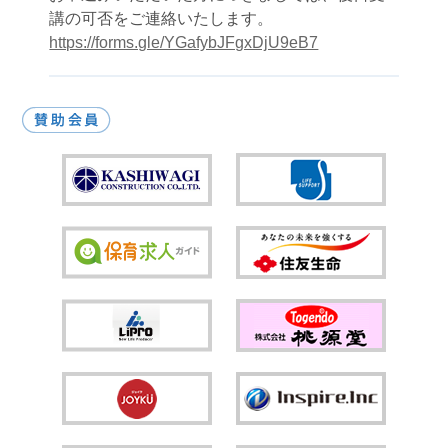
講の可否をご連絡いたします。
https://forms.gle/YGafybJFgxDjU9eB7