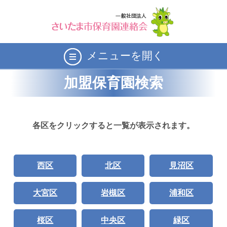
メニューを開く
加盟保育園検索
各区をクリックすると一覧が表示されます。
西区
北区
見沼区
大宮区
岩槻区
浦和区
桜区
中央区
緑区