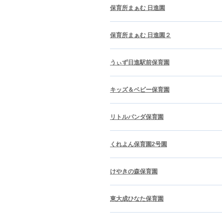
保育所まぁむ 日進園
保育所まぁむ 日進園２
うぃず日進駅前保育園
キッズ＆ベビー保育園
リトルパンダ保育園
くれよん保育園2号園
けやきの森保育園
東大成ひなた保育園