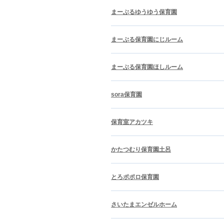
まーぶるゆうゆう保育園
まーぶる保育園にじルーム
まーぶる保育園ほしルーム
sora保育園
保育室アカツキ
かたつむり保育園土呂
とろポポロ保育園
さいたまエンゼルホーム